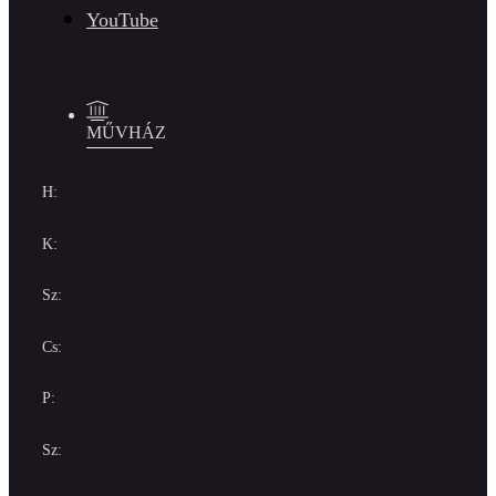
YouTube
MŰVHÁZ
H:
K:
Sz:
Cs:
P:
Sz: