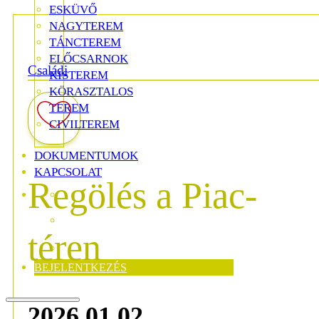
ESKÜVŐ
NAGYTEREM
TÁNCTEREM
ELŐCSARNOK
Családi
KISTEREM
KÖRASZTALOS
TEREM
CIVILTEREM
DOKUMENTUMOK
KAPCSOLAT
Regölés a Piac-
téren
BEJELENTKEZÉS
2026.01.02.