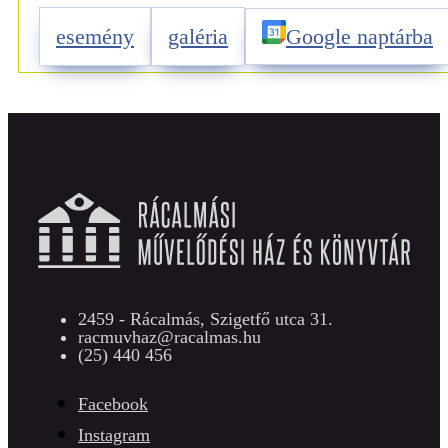
esemény
galéria
Google naptárba
2459 - Rácalmás, Szigetfő utca 31.
racmuvhaz@racalmas.hu
(25) 440 456
Facebook
Instagram