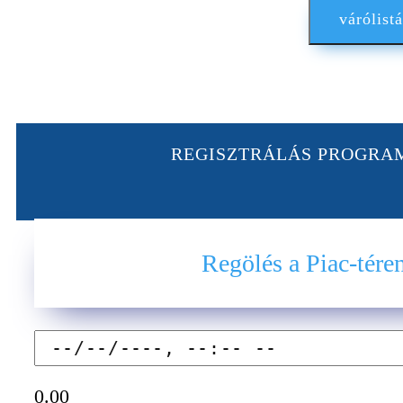
várólistá
REGISZTRÁLÁS PROGRA
Regölés a Piac-tére
0.00