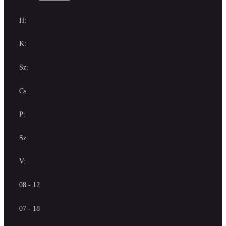
H:
K:
Sz:
Cs:
P:
Sz:
V:
08 - 12
07 - 18