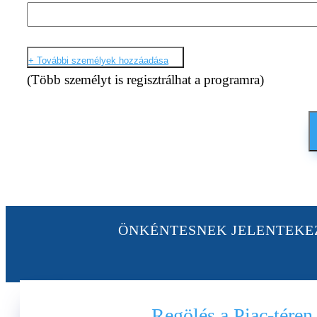
+ További személyek hozzáadása
(Több személyt is regisztrálhat a programra)
ÖNKÉNTESNEK JELENTEK
Regölés a Piac-téren