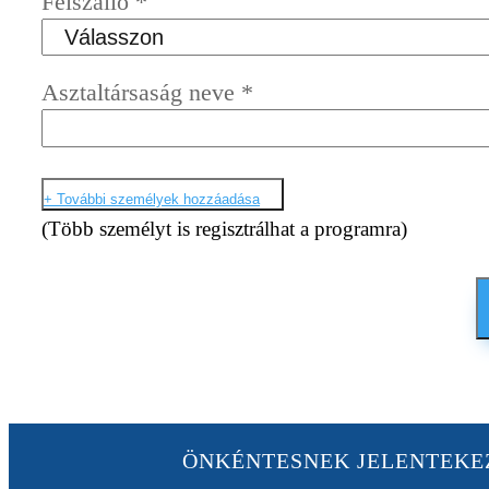
Felszálló
*
Asztaltársaság neve
*
+ További személyek hozzáadása
(Több személyt is regisztrálhat a programra)
ÖNKÉNTESNEK JELENTEK