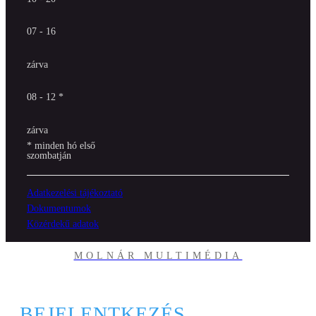
07 - 16
zárva
08 - 12 *
zárva
* minden hó első
szombatján
Adatkezelési tájékoztató
Dokumentumok
Közérdekű adatok
MOLNÁR MULTIMÉDIA
BEJELENTKEZÉS