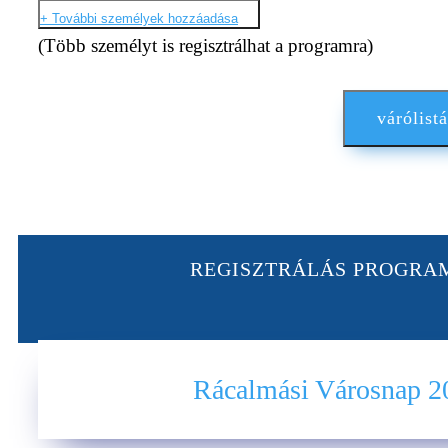
+ További személyek hozzáadása
(Több személyt is regisztrálhat a programra)
várólistá
REGISZTRÁLÁS PROGRA
Rácalmási Városnap 2