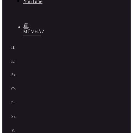
YouTube
MŰVHÁZ
H:
K:
Sz:
Cs:
P:
Sz:
V: