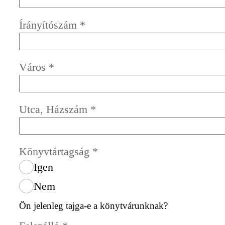
Írányítószám
*
Város
*
Utca, Házszám
*
Könyvtártagság
*
Igen
Nem
Ön jelenleg tajga-e a könytvárunknak?