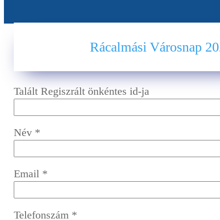
Rácalmási Városnap 2
Talált Regiszrált önkéntes id-ja
Név
*
Email
*
Telefonszám
*