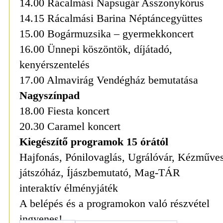
14.00 Rácalmási Napsugár Asszonykórus
14.15 Rácalmási Barina Néptáncegyüttes
15.00 Bogármuzsika – gyermekkoncert
16.00 Ünnepi köszöntök, díjátadó,
kenyérszentelés
17.00 Almavirág Vendégház bemutatása
Nagyszínpad
18.00 Fiesta koncert
20.30 Caramel koncert
Kiegészítő programok 15 órától
Hajfonás, Pónilovaglás, Ugrálóvár, Kézműve
játszóház, Íjászbemutató, Mag-TÁR
interaktív élményjáték
A belépés és a programokon való részvétel
ingyenes!