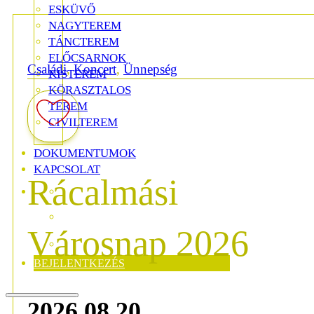
ESKÜVŐ
NAGYTEREM
TÁNCTEREM
ELŐCSARNOK
Családi
,
Koncert
,
Ünnepség
KISTEREM
KÖRASZTALOS
TEREM
CIVILTEREM
DOKUMENTUMOK
KAPCSOLAT
Rácalmási
Városnap 2026
BEJELENTKEZÉS
2026.08.20.