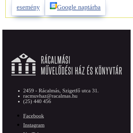
esemény
Google naptárba
2459 - Rácalmás, Szigetfő utca 31.
racmuvhaz@racalmas.hu
(25) 440 456
Facebook
Instagram