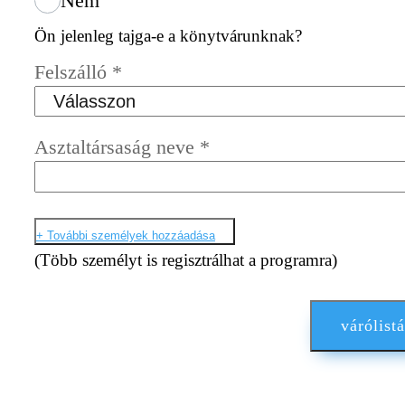
Nem
Ön jelenleg tajga-e a könytvárunknak?
Felszálló
*
Asztaltársaság neve
*
+ További személyek hozzáadása
(Több személyt is regisztrálhat a programra)
várólistá