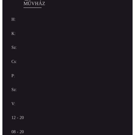
MŰVHÁZ
H:
K:
Sz:
Cs:
P:
Sz:
V:
12 - 20
08 - 20