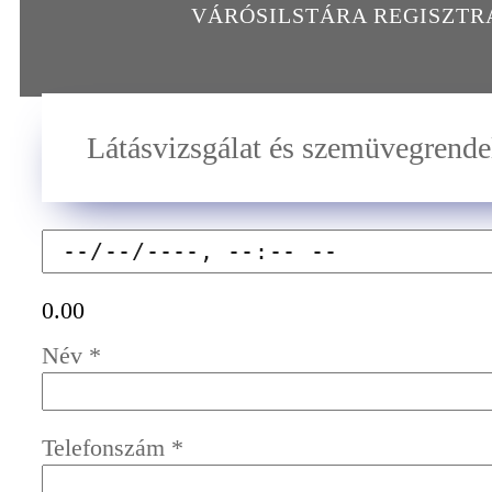
VÁRÓSILSTÁRA REGISZT
Látásvizsgálat és szemüvegrendel
0.00
Név
*
Telefonszám
*