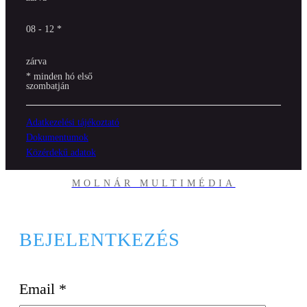
08 - 12 *
zárva
* minden hó első
szombatján
Adatkezelési tájékoztató
Dokumentumok
Közérdekű adatok
MOLNÁR MULTIMÉDIA
BEJELENTKEZÉS
Email
*