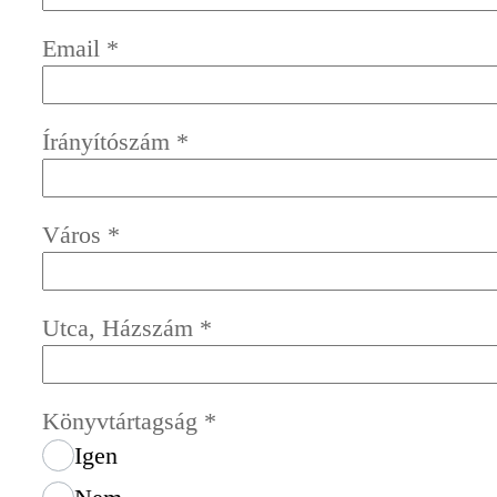
Email
*
Írányítószám
*
Város
*
Utca, Házszám
*
Könyvtártagság
*
Igen