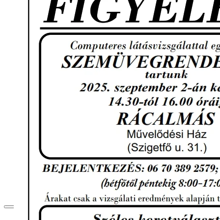
ESKÜVŐ
NAGYTEREM
TÁNCTEREM
ELŐCSARNOK
KISTEREM
KÖRASZTALOS
TEREM
CIVILTEREM
DOKUMENTUMOK
KAPCSOLAT
BEJELENTKEZÉS