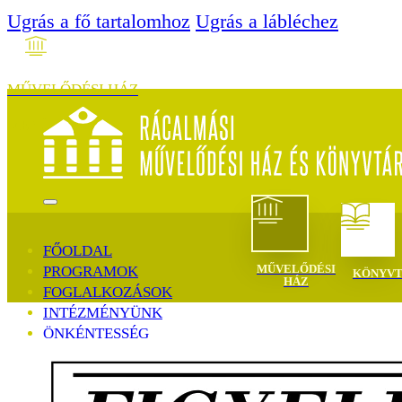
Ugrás a fő tartalomhoz
Ugrás a lábléchez
MŰVELŐDÉSI HÁZ
MENÜ
FŐOLDAL
MŰVELŐDÉSI
PROGRAMOK
KÖNYV
HÁZ
FOGLALKOZÁSOK
INTÉZMÉNYÜNK
ÖNKÉNTESSÉG
TEREMBÉRLÉS