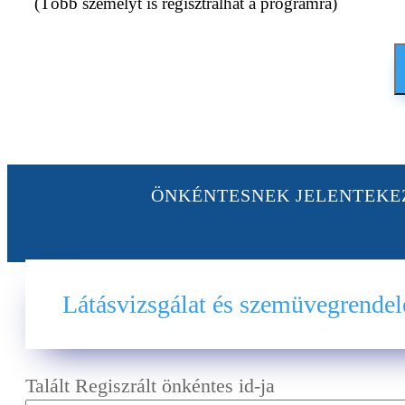
(Több személyt is regisztrálhat a programra)
ÖNKÉNTESNEK JELENTEK
Látásvizsgálat és szemüvegrendel
Talált Regiszrált önkéntes id-ja