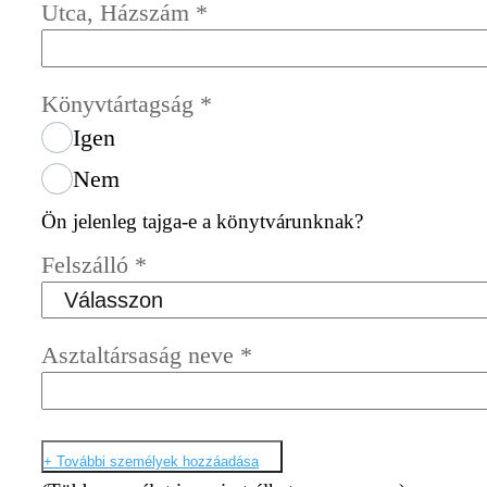
Utca, Házszám
*
Könyvtártagság
*
Igen
Nem
Ön jelenleg tajga-e a könytvárunknak?
Felszálló
*
Asztaltársaság neve
*
+ További személyek hozzáadása