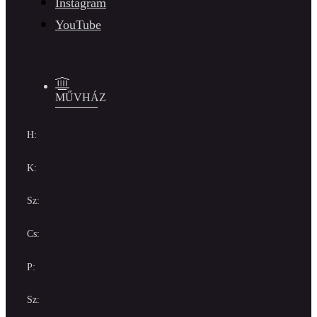
Instagram
YouTube
MŰVHÁZ
H:
K:
Sz:
Cs:
P:
Sz: