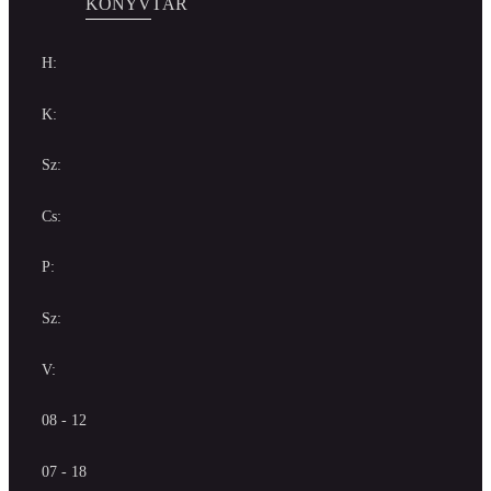
KÖNYVTÁR
H:
K:
Sz:
Cs:
P:
Sz:
V:
08 - 12
07 - 18