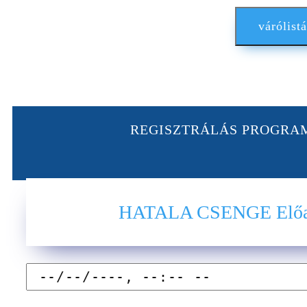
várólistá
REGISZTRÁLÁS PROGRA
HATALA CSENGE Előa