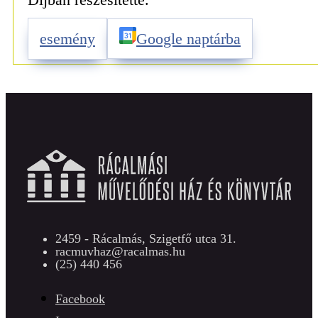
esemény
Google naptárba
2459 - Rácalmás, Szigetfő utca 31.
racmuvhaz@racalmas.hu
(25) 440 456
Facebook