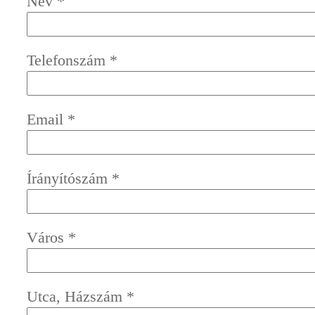
Név
*
Telefonszám
*
Email
*
Írányítószám
*
Város
*
Utca, Házszám
*