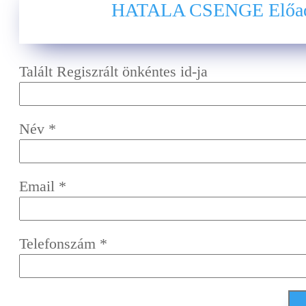
HATALA CSENGE Előad
Talált Regiszrált önkéntes id-ja
Név
*
Email
*
Telefonszám
*