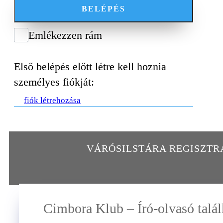
BELÉPÉS
Emlékezzen rám
Első belépés előtt létre kell hoznia
személyes fiókját:
fiók létrehozása
VÁRÓSILSTÁRA REGISZT
Cimbora Klub – Író-olvasó talá