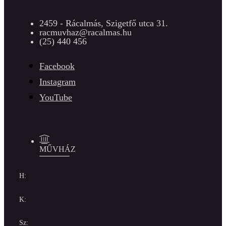
2459 - Rácalmás, Szigetfő utca 31.
racmuvhaz@racalmas.hu
(25) 440 456
Facebook
Instagram
YouTube
MŰVHÁZ
H:
K:
Sz: