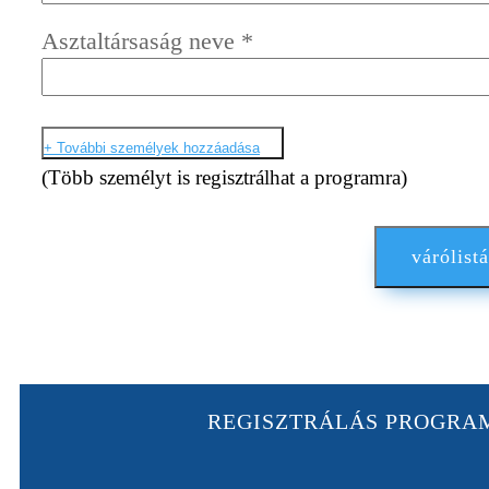
Asztaltársaság neve
*
+ További személyek hozzáadása
(Több személyt is regisztrálhat a programra)
várólistá
REGISZTRÁLÁS PROGRA