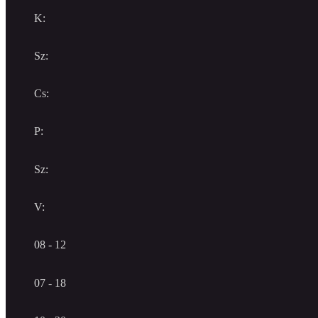
K:
Sz:
Cs:
P:
Sz:
V:
08 - 12
07 - 18