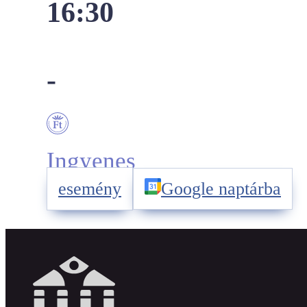
16:30
-
Ingyenes
esemény
Google naptárba