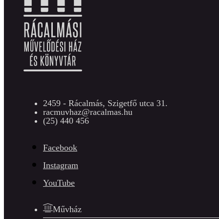
2459 - Rácalmás, Szigetfő utca 31.
racmuvhaz@racalmas.hu
(25) 440 456
Facebook
Instagram
YouTube
Művház