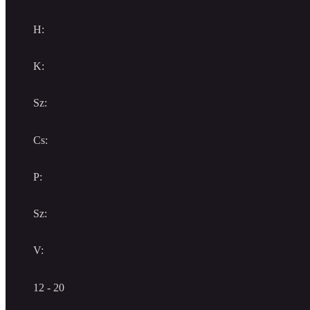
H:
K:
Sz:
Cs:
P:
Sz:
V:
12 - 20