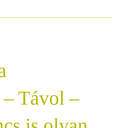
a
 – Távol –
ncs is olyan