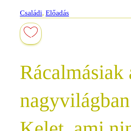
Családi
,
Előadás
Rácalmásiak 
nagyvilágban
Kelet, ami ni