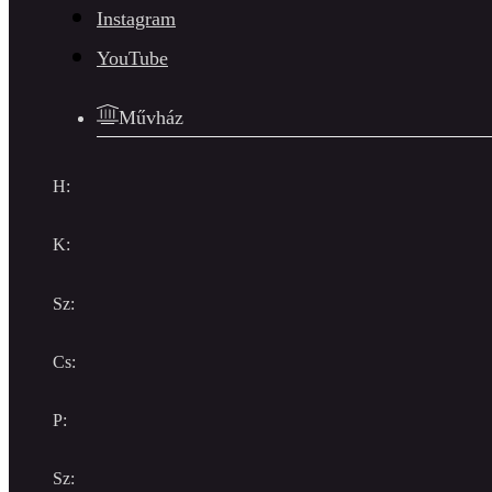
Instagram
YouTube
Művház
H:
K:
Sz:
Cs:
P:
Sz: