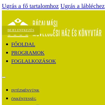
Ugrás a fő tartalomhoz
Ugrás a lábléchez
BEJELENTKEZÉS
FŐOLDAL
PROGRAMOK
FOGLALKOZÁSOK
INTÉZMÉNYÜNK
ÖNKÉNTESSÉG