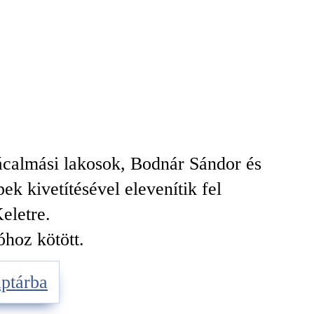
ácalmási lakosok, Bodnár Sándor és
k kivetítésével elevenítik fel
eletre.
óhoz kötött.
ptárba