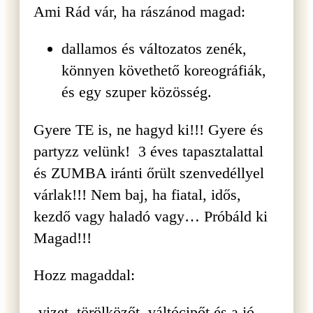
Ami Rád vár, ha rászánod magad:
dallamos és változatos zenék,
könnyen követhető koreográfiák,
és egy szuper közösség.
Gyere TE is, ne hagyd ki!!! Gyere és
partyzz velünk! 3 éves tapasztalattal
és ZUMBA iránti őrült szenvedéllyel
várlak!!! Nem baj, ha fiatal, idős,
kezdő vagy haladó vagy… Próbáld ki
Magad!!!
Hozz magaddal:
-vizet, törölközőt, váltócipőt és a jó