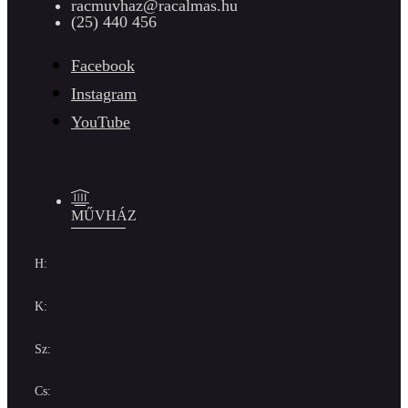
racmuvhaz@racalmas.hu
(25) 440 456
Facebook
Instagram
YouTube
MŰVHÁZ
H:
K:
Sz:
Cs: