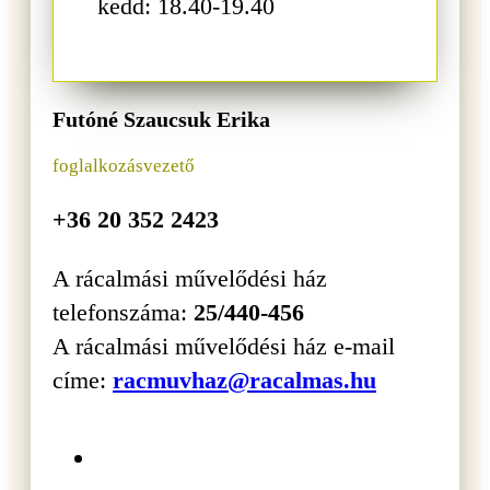
kedd: 18.40-19.40
Futóné Szaucsuk Erika
foglalkozásvezető
+36 20 352 2423
A rácalmási művelődési ház
telefonszáma:
25/440-456
A rácalmási művelődési ház e-mail
címe:
racmuvhaz@racalmas.hu