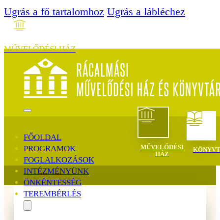
Ugrás a fő tartalomhoz
Ugrás a lábléchez
MŰVELŐDÉSI HÁZ
MENÜ
FŐOLDAL
MŰVELŐDÉSI
PROGRAMOK
KÖNYV
HÁZ
FOGLALKOZÁSOK
INTÉZMÉNYÜNK
ÖNKÉNTESSÉG
TEREMBÉRLÉS