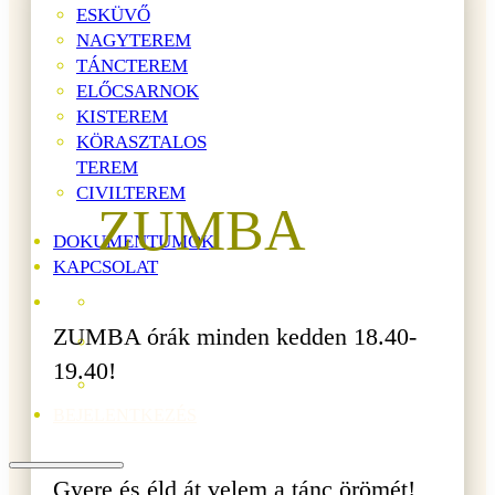
ESKÜVŐ
NAGYTEREM
TÁNCTEREM
ELŐCSARNOK
KISTEREM
KÖRASZTALOS
TEREM
CIVILTEREM
ZUMBA
DOKUMENTUMOK
KAPCSOLAT
ZUMBA órák minden kedden 18.40-
19.40!
BEJELENTKEZÉS
Gyere és éld át velem a tánc örömét!