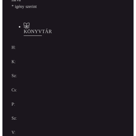
* igény szerint
KÖNYVTÁR
H:
K:
Sz:
Cs:
P:
Sz:
V: