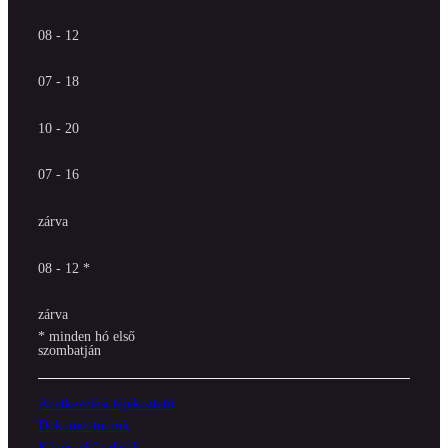
08 - 12
07 - 18
10 - 20
07 - 16
zárva
08 - 12 *
zárva
* minden hó első
szombatján
Adatkezelési tájékoztató
Dokumentumok
Közérdekű adatok