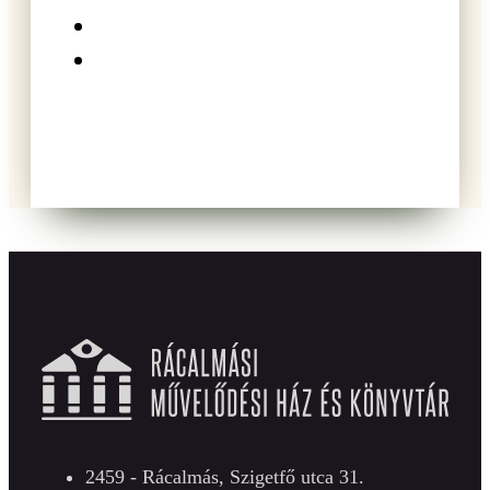
2459 - Rácalmás, Szigetfő utca 31.