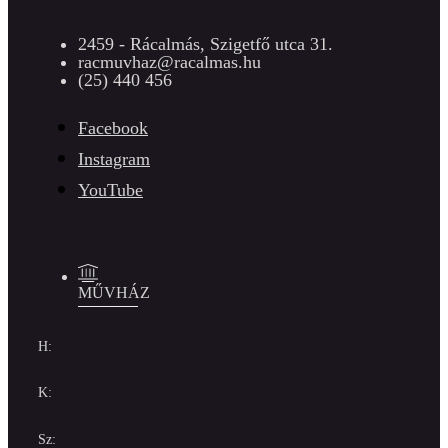
2459 - Rácalmás, Szigetfő utca 31.
racmuvhaz@racalmas.hu
(25) 440 456
Facebook
Instagram
YouTube
MŰVHÁZ
H:
K:
Sz: