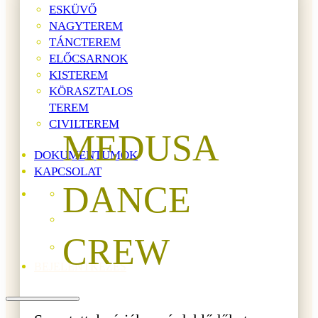
ESKÜVŐ
NAGYTEREM
TÁNCTEREM
ELŐCSARNOK
KISTEREM
KÖRASZTALOS
TEREM
CIVILTEREM
MEDUSA
DOKUMENTUMOK
KAPCSOLAT
DANCE
CREW
BEJELENTKEZÉS