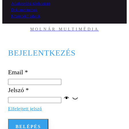
Adatkezelési tájékoztató
Dokumentumok
Közérdekű adatok
MOLNÁR MULTIMÉDIA
BEJELENTKEZÉS
Email
*
Jelszó
*
Elfelejtett jelszó
BELÉPÉS