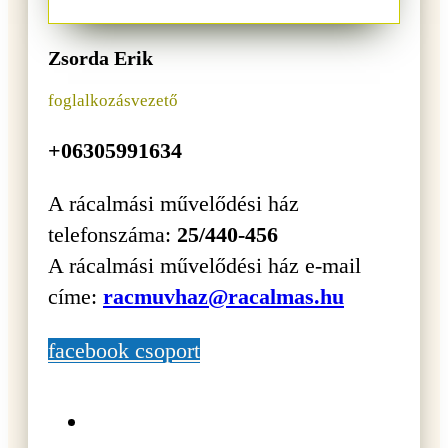
Zsorda Erik
foglalkozásvezető
+06305991634
A rácalmási művelődési ház
telefonszáma:
25/440-456
A rácalmási művelődési ház e-mail
címe:
racmuvhaz@racalmas.hu
facebook csoport