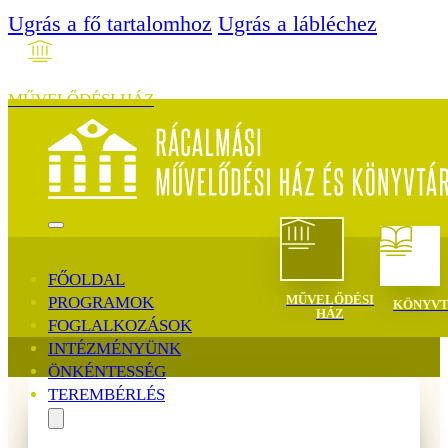
Ugrás a fő tartalomhoz
Ugrás a lábléchez
MŰVELŐDÉSI HÁZ
MENÜ
FŐOLDAL
MŰVELŐDÉSI
PROGRAMOK
KÖNYV
HÁZ
FOGLALKOZÁSOK
INTÉZMÉNYÜNK
ÖNKÉNTESSÉG
TEREMBÉRLÉS