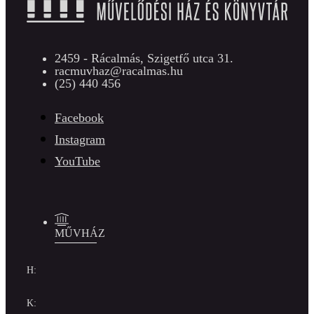
2459 - Rácalmás, Szigetfő utca 31.
racmuvhaz@racalmas.hu
(25) 440 456
Facebook
Instagram
YouTube
MŰVHÁZ
H:
K: