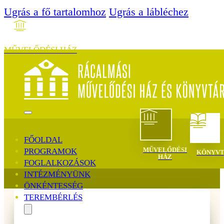
Ugrás a fő tartalomhoz
Ugrás a lábléchez
MŰVELŐDÉSI HÁZ
MENÜ
FŐOLDAL
MŰVELŐDÉSI
PROGRAMOK
KÖNYV
HÁZ
FOGLALKOZÁSOK
INTÉZMÉNYÜNK
ÖNKÉNTESSÉG
TEREMBÉRLÉS