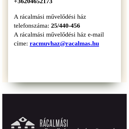
+36204652173
A rácalmási művelődési ház
telefonszáma:
25/440-456
A rácalmási művelődési ház e-mail
címe:
racmuvhaz@racalmas.hu