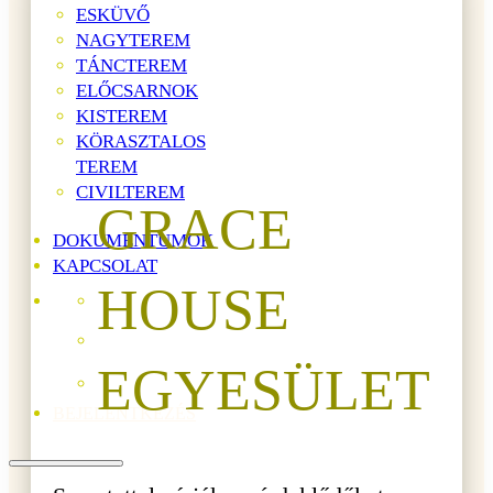
ESKÜVŐ
NAGYTEREM
TÁNCTEREM
ELŐCSARNOK
KISTEREM
KÖRASZTALOS
TEREM
CIVILTEREM
GRACE
DOKUMENTUMOK
KAPCSOLAT
HOUSE
EGYESÜLET
BEJELENTKEZÉS