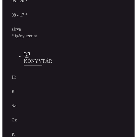
08 - 20 *
08 - 17 *
zárva
* igény szerint
KÖNYVTÁR
H:
K:
Sz:
Cs:
P: